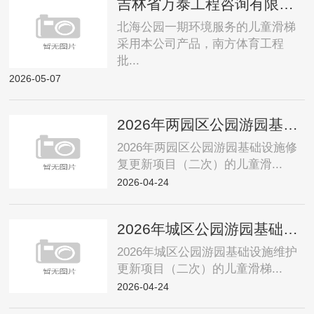
吉林省万泰工程咨询有限公司关于北海公园一期环境服务的竞争性磋商公告
北海公园一期环境服务的儿童滑梯
采用本公司产品，南方体育工程
批...
2026-05-07
2026年两园区公园游园基础设施修复更新项目（二次）竞争性磋商公告
2026年两园区公园游园基础设施修
复更新项目（二次）的儿童滑...
2026-04-24
2026年城区公园游园基础设施维护更新项目（二次）竞争性磋商公告
2026年城区公园游园基础设施维护
更新项目（二次）的儿童滑梯...
2026-04-24